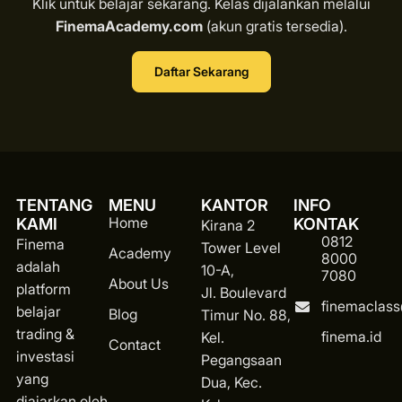
Klik untuk belajar sekarang. Kelas dijalankan melalui
FinemaAcademy.com
(akun gratis tersedia).
Daftar Sekarang
TENTANG
MENU
KANTOR
INFO
Home
KAMI
KONTAK
Kirana 2
0812
Finema
Tower Level
Academy
8000
adalah
10-A,
7080
About Us
platform
Jl. Boulevard
finemaclas
belajar
Blog
Timur No. 88,
trading &
finema.id
Kel.
Contact
investasi
Pegangsaan
yang
Dua, Kec.
diajarkan oleh