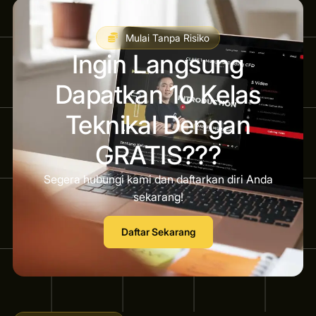
Mulai Tanpa Risiko
Ingin Langsung
Dapatkan 10 Kelas
Teknikal Dengan
GRATIS???
Segera hubungi kami dan daftarkan diri Anda
sekarang!
Daftar Sekarang