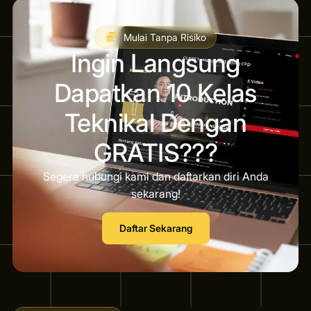
Mulai Tanpa Risiko
Ingin Langsung
Dapatkan 10 Kelas
Teknikal Dengan
GRATIS???
Segera hubungi kami dan daftarkan diri Anda
sekarang!
Daftar Sekarang