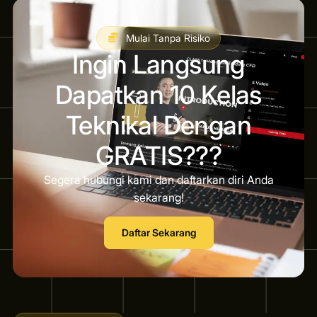
Mulai Tanpa Risiko
Ingin Langsung
Dapatkan 10 Kelas
Teknikal Dengan
GRATIS???
Segera hubungi kami dan daftarkan diri Anda
sekarang!
Daftar Sekarang