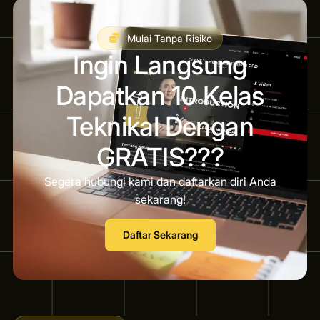
Mulai Tanpa Risiko
Ingin Langsung
Dapatkan 10 Kelas
Teknikal Dengan
GRATIS???
Segera hubungi kami dan daftarkan diri Anda
sekarang!
Daftar Sekarang