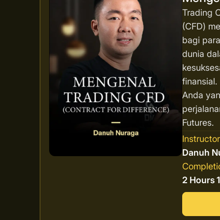
Trading C
(CFD) men
bagi para
dunia da
kesukses
finansial
Anda yan
perjalana
Futures.
Instructo
Danuh N
Completi
2 Hours 