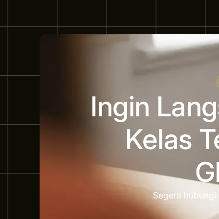
Ingin Lan
Kelas T
G
Segera hubungi 