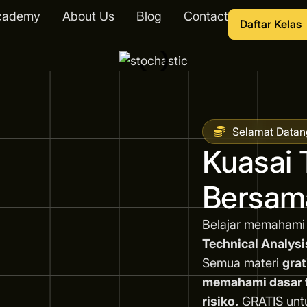
cademy
About Us
Blog
Contact
Daftar Kelas
Selamat Datan
Kuasai 
Bersam
Belajar memahami
Technical Analysi
Semua materi
grat
memahami dasar tr
risiko.
GRATIS unt