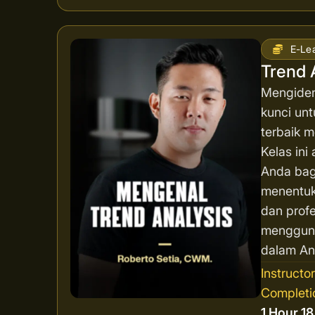
E-Le
Trend 
Mengident
kunci unt
terbaik 
Kelas in
Anda bag
menentuk
dan profe
mengguna
dalam Ana
Instructo
Completi
1 Hour 1