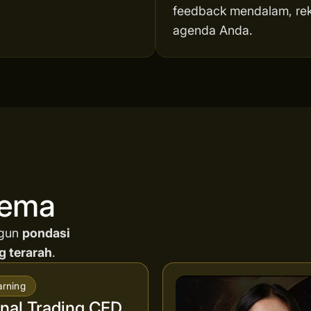
feedback mendalam, reka
agenda Anda.
nema
ngun
pondasi
g terarah
.
arning
al Trading CFD