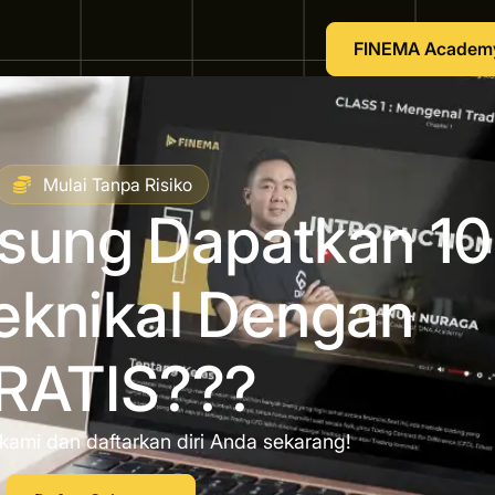
FINEMA Academ
Mulai Tanpa Risiko
gsung Dapatkan 10
eknikal Dengan
RATIS???
kami dan daftarkan diri Anda sekarang!