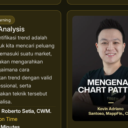
arning
Analysis
ifikasi trend adalah
uk kita mencari peluang
memasuki suatu market,
i akan mengarahkan
aimana cara
an trend dengan valid
ssional, serta
kan teknik tersebut
lisa.
r
Roberto Setia, CWM.
on Time
8 Minutes