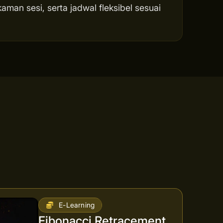
man sesi, serta jadwal fleksibel sesuai
E-Learning
Fibonacci Retracement