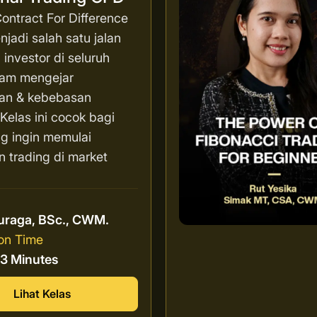
ontract For Difference
jadi salah satu jalan
 investor di seluruh
lam mengejar
an & kebebasan
. Kelas ini cocok bagi
g ingin memulai
n trading di market
r
uraga, BSc., CWM.
on Time
13 Minutes
Lihat Kelas