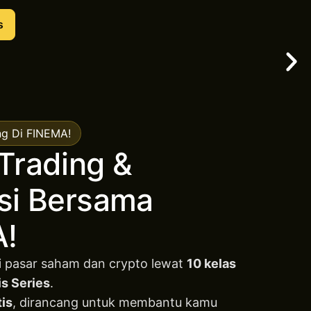
s
ng Di FINEMA!
Trading &
asi Bersama
!
 pasar saham dan crypto lewat
10 kelas
s Series
.
tis
, dirancang untuk membantu kamu