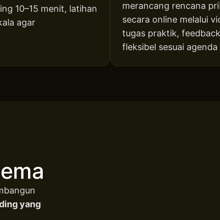
merancang rencana prib
ing 10–15 menit, latihan
secara online melalui v
kala agar
tugas praktik, feedbac
fleksibel sesuai agenda
inema
membangun
ading yang