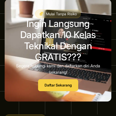
Mulai Tanpa Risiko
Ingin Langsung
Dapatkan 10 Kelas
Teknikal Dengan
GRATIS???
Segera hubungi kami dan daftarkan diri Anda
sekarang!
Daftar Sekarang