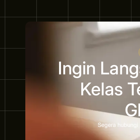
Ingin Lan
Kelas T
G
Segera hubungi 