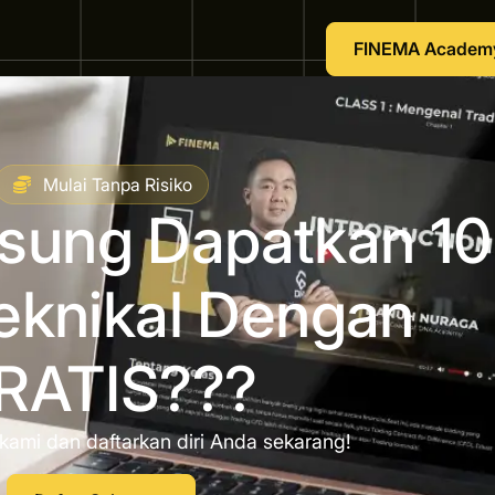
FINEMA Academ
Mulai Tanpa Risiko
gsung Dapatkan 10
eknikal Dengan
RATIS???
kami dan daftarkan diri Anda sekarang!