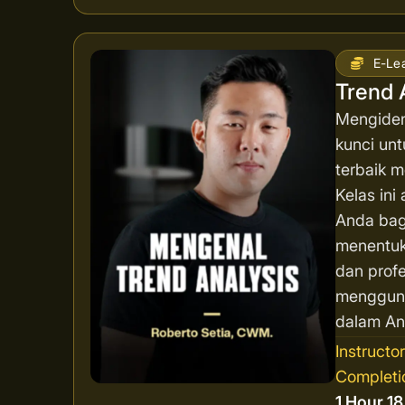
E-Le
Trend 
Mengident
kunci unt
terbaik 
Kelas in
Anda bag
menentuk
dan profe
mengguna
dalam Ana
Instructo
Completi
1 Hour 1