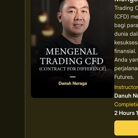
Trading C
(CFD) men
bagi para
dunia da
kesukses
finansial
Anda yan
perjalana
Futures.
Instructo
Danuh N
Completi
2 Hours 