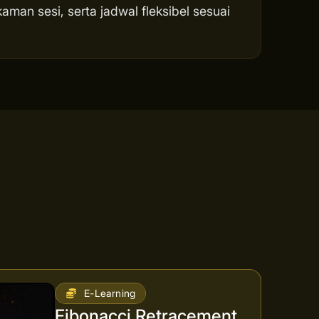
man sesi, serta jadwal fleksibel sesuai
E-Learning
Fibonacci Retracement