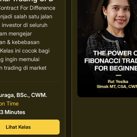
ontract For Difference
jadi salah satu jalan
 investor di seluruh
lam mengejar
an & kebebasan
. Kelas ini cocok bagi
g ingin memulai
n trading di market
r
uraga, BSc., CWM.
on Time
13 Minutes
Lihat Kelas