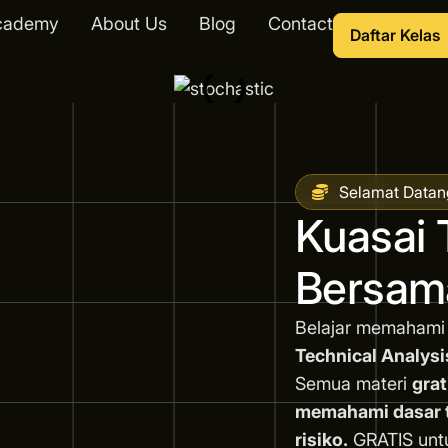
cademy
About Us
Blog
Contact
Daftar Kelas
Selamat Datan
Kuasai 
Bersam
Belajar memahami
Technical Analysi
Semua materi
grat
memahami dasar tr
risiko.
GRATIS unt