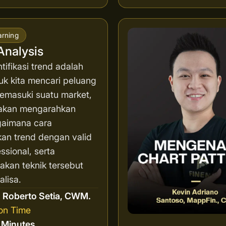
arning
Analysis
ifikasi trend adalah
uk kita mencari peluang
memasuki suatu market,
i akan mengarahkan
aimana cara
an trend dengan valid
ssional, serta
kan teknik tersebut
lisa.
r
Roberto Setia, CWM.
on Time
8 Minutes