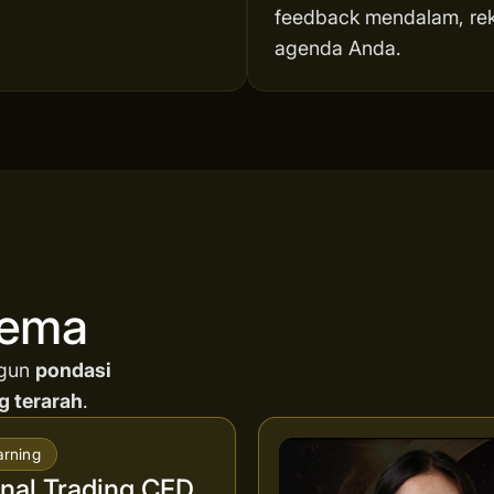
feedback mendalam, reka
agenda Anda.
nema
ngun
pondasi
g terarah
.
arning
al Trading CFD