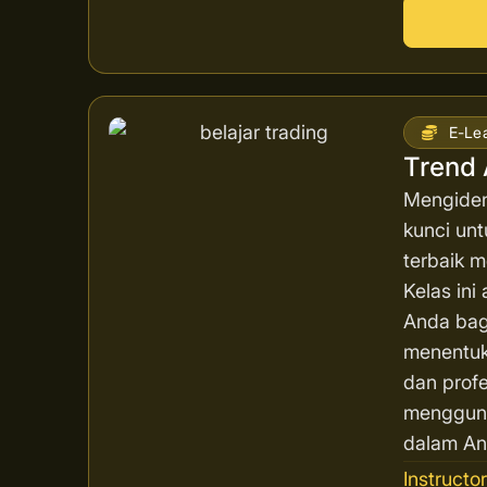
E-Le
Trend 
Mengident
kunci unt
terbaik 
Kelas in
Anda bag
menentuk
dan profe
mengguna
dalam Ana
Instructo