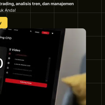
ading, analisis tren, dan manajemen
uk Anda!
y
0