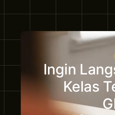
Ingin Lan
Kelas T
G