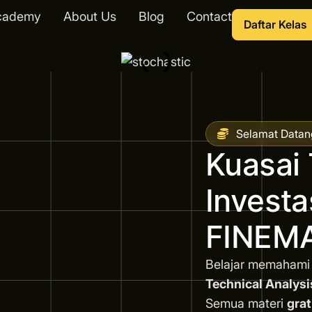
cademy
About Us
Blog
Contact
Daftar Kelas
Selamat Datan
Kuasai 
Invest
FINEMA
Belajar memahami
Technical Analysi
Semua materi
grat