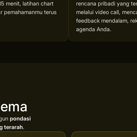
5 menit, latihan chart
rencana pribadi yang te
agar pemahamanmu terus
melalui video call, menc
feedback mendalam, reka
agenda Anda.
inema
ngun
pondasi
g terarah
.