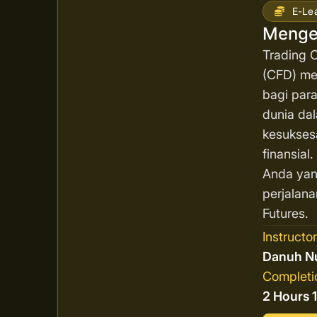
E-Le
Menge
Trading C
(CFD) men
bagi para
dunia da
kesukses
finansial
Anda yan
perjalana
Futures.
Instructo
Danuh N
Completi
2 Hours 