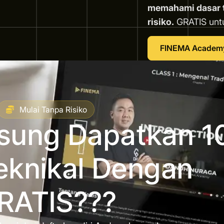
memahami dasar tr
risiko.
GRATIS unt
FINEMA Academ
Mulai Tanpa Risiko
gsung Dapatkan 1
eknikal Dengan
RATIS???