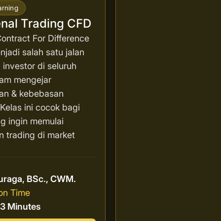
arning
nal Trading CFD
ontract For Difference
jadi salah satu jalan
 investor di seluruh
lam mengejar
an & kebebasan
. Kelas ini cocok bagi
g ingin memulai
n trading di market
r
uraga, BSc., CWM.
on Time
13 Minutes