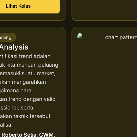
Lihat Kelas
arning
Analysis
ifikasi trend adalah
uk kita mencari peluang
memasuki suatu market,
i akan mengarahkan
aimana cara
an trend dengan valid
ssional, serta
kan teknik tersebut
lisa.
r
Roberto Setia, CWM.