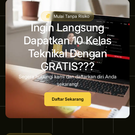
Mulai Tanpa Risiko
Ingin Langsung
Dapatkan 10 Kelas
Teknikal Dengan
GRATIS???
Segera hubungi kami dan daftarkan diri Anda
sekarang!
Daftar Sekarang