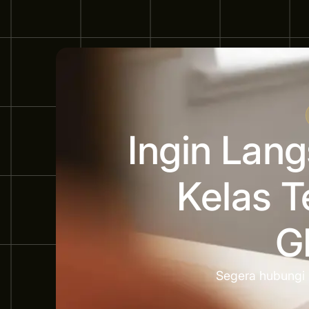
Ingin Lan
Kelas T
G
Segera hubungi 