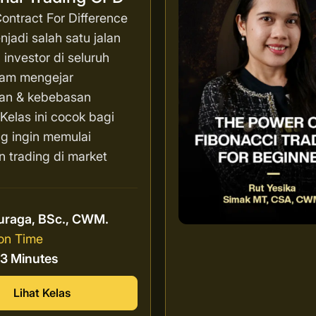
ontract For Difference
jadi salah satu jalan
 investor di seluruh
lam mengejar
an & kebebasan
. Kelas ini cocok bagi
g ingin memulai
n trading di market
r
uraga, BSc., CWM.
on Time
13 Minutes
Lihat Kelas