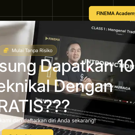
FINEMA Academ
Mulai Tanpa Risiko
gsung Dapatkan 10
eknikal Dengan
RATIS???
kami dan daftarkan diri Anda sekarang!