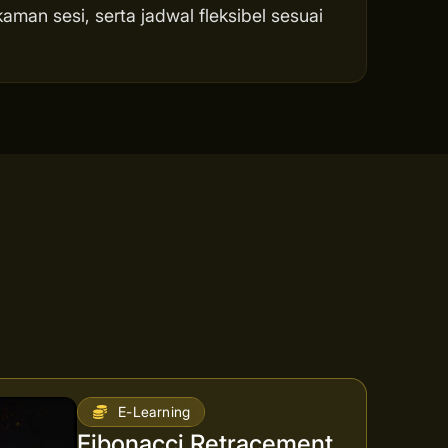
man sesi, serta jadwal fleksibel sesuai
E-Learning
Fibonacci Retracement