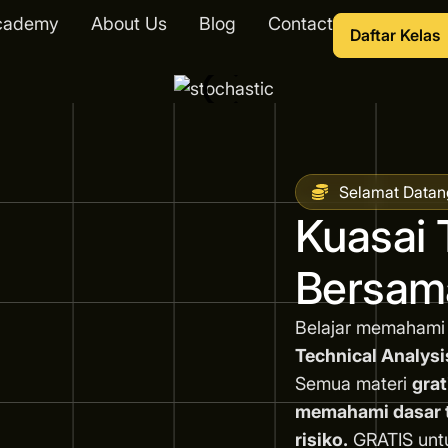
cademy
About Us
Blog
Contact
Daftar Kelas
Selamat Datan
Kuasai 
Bersam
Belajar memahami
Technical Analysi
Semua materi
grat
memahami dasar tr
risiko.
GRATIS unt