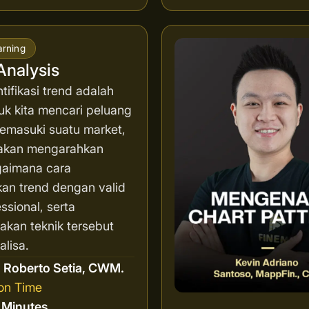
arning
Analysis
ifikasi trend adalah
uk kita mencari peluang
memasuki suatu market,
i akan mengarahkan
aimana cara
an trend dengan valid
ssional, serta
kan teknik tersebut
lisa.
r
Roberto Setia, CWM.
on Time
8 Minutes