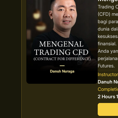
Trading C
(CFD) men
bagi para
dunia da
kesukses
finansial
Anda yan
perjalana
Futures.
Instructo
Danuh N
Completi
2 Hours 