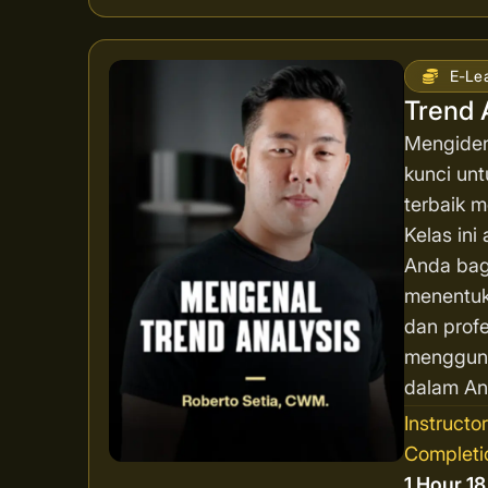
E-Le
Trend 
Mengident
kunci unt
terbaik 
Kelas in
Anda bag
menentuk
dan profe
mengguna
dalam Ana
Instructo
Completi
1 Hour 1