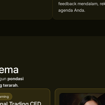
feedback mendalam, reka
agenda Anda.
nema
ngun
pondasi
g terarah
.
arning
al Trading CFD