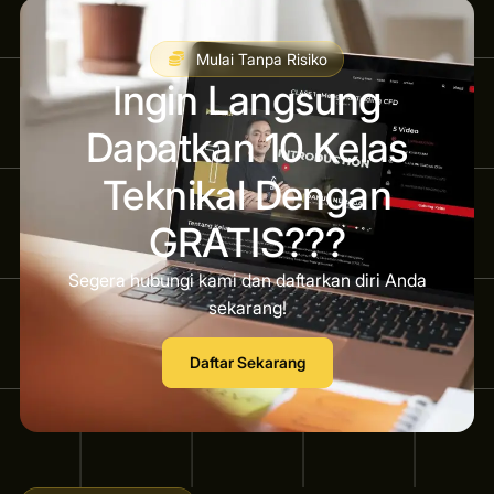
Mulai Tanpa Risiko
Ingin Langsung
Dapatkan 10 Kelas
Teknikal Dengan
GRATIS???
Segera hubungi kami dan daftarkan diri Anda
sekarang!
Daftar Sekarang