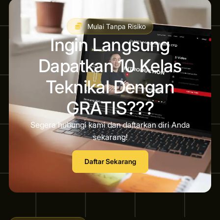
Mulai Tanpa Risiko
Ingin Langsung
Dapatkan 10 Kelas
Teknikal Dengan
GRATIS???
Segera hubungi kami dan daftarkan diri Anda
sekarang!
Daftar Sekarang