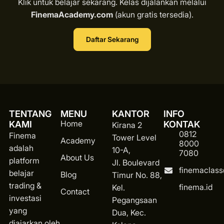
Klik untuk belajar sekarang. Kelas dijalankan melalui
FinemaAcademy.com
(akun gratis tersedia).
Daftar Sekarang
TENTANG
MENU
KANTOR
INFO
Home
KAMI
KONTAK
Kirana 2
0812
Finema
Tower Level
Academy
8000
adalah
10-A,
7080
About Us
platform
Jl. Boulevard
finemaclas
belajar
Blog
Timur No. 88,
trading &
finema.id
Kel.
Contact
investasi
Pegangsaan
yang
Dua, Kec.
diajarkan oleh