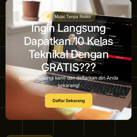
Mulai Tanpa Risiko
Ingin Langsung
Dapatkan 10 Kelas
Teknikal Dengan
GRATIS???
Segera hubungi kami dan daftarkan diri Anda
sekarang!
Daftar Sekarang