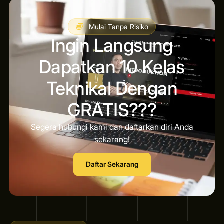
Mulai Tanpa Risiko
Ingin Langsung
Dapatkan 10 Kelas
Teknikal Dengan
GRATIS???
Segera hubungi kami dan daftarkan diri Anda
sekarang!
Daftar Sekarang