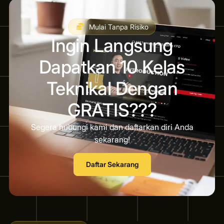
Mulai Tanpa Risiko
Ingin Langsung
Dapatkan 10 Kelas
Teknikal Dengan
GRATIS???
Segera hubungi kami dan daftarkan diri Anda
sekarang!
Daftar Sekarang