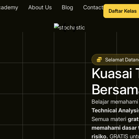
cademy
About Us
Blog
Contact
Daftar Kelas
Selamat Datan
Kuasai 
Bersam
Belajar memahami
Technical Analysi
Semua materi
grat
memahami dasar tr
risiko.
GRATIS unt