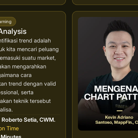
arning
Analysis
ifikasi trend adalah
uk kita mencari peluang
memasuki suatu market,
i akan mengarahkan
aimana cara
an trend dengan valid
ssional, serta
kan teknik tersebut
lisa.
r
Roberto Setia, CWM.
on Time
8 Minutes