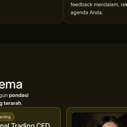
feedback mendalam, reka
agenda Anda.
nema
ngun
pondasi
g terarah
.
arning
al Trading CFD