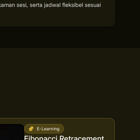
man sesi, serta jadwal fleksibel sesuai
E-Learning
Fibonacci Retracement