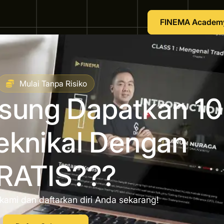
FINEMA Academ
Mulai Tanpa Risiko
gsung Dapatkan 10
eknikal Dengan
RATIS???
kami dan daftarkan diri Anda sekarang!