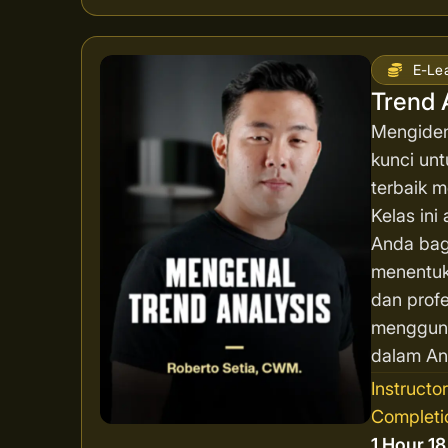
E-Le
Trend 
Mengident
kunci unt
terbaik 
Kelas in
Anda bag
menentuk
dan profe
mengguna
dalam Ana
Instructo
Completi
1 Hour 1