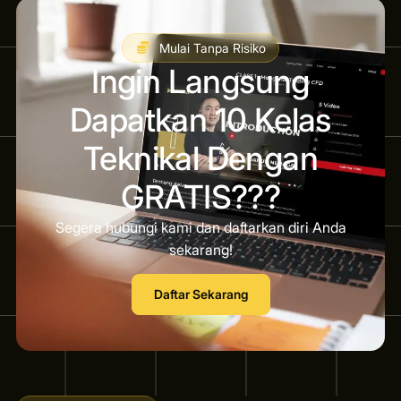
Mulai Tanpa Risiko
Ingin Langsung
Dapatkan 10 Kelas
Teknikal Dengan
GRATIS???
Segera hubungi kami dan daftarkan diri Anda
sekarang!
Daftar Sekarang