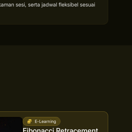
man sesi, serta jadwal fleksibel sesuai
E-Learning
Fibonacci Retracement