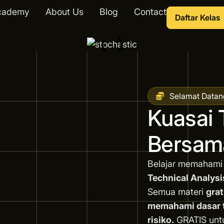
cademy
About Us
Blog
Contact
Daftar Kelas
Selamat Datan
Kuasai 
Bersam
Belajar memahami
Technical Analysi
Semua materi
grat
memahami dasar tr
risiko.
GRATIS unt