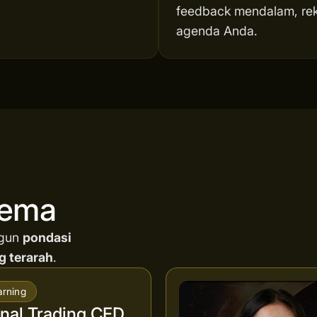
feedback mendalam, reka
agenda Anda.
nema
ngun
pondasi
g terarah
.
arning
al Trading CFD