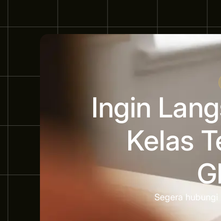
Ingin Lan
Kelas T
G
Segera hubungi 