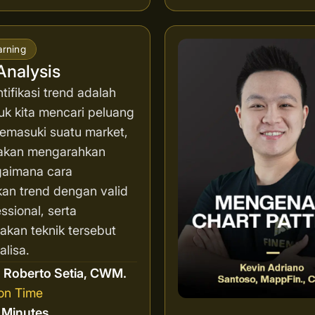
arning
Analysis
ifikasi trend adalah
uk kita mencari peluang
memasuki suatu market,
i akan mengarahkan
aimana cara
an trend dengan valid
ssional, serta
kan teknik tersebut
lisa.
r
Roberto Setia, CWM.
on Time
8 Minutes