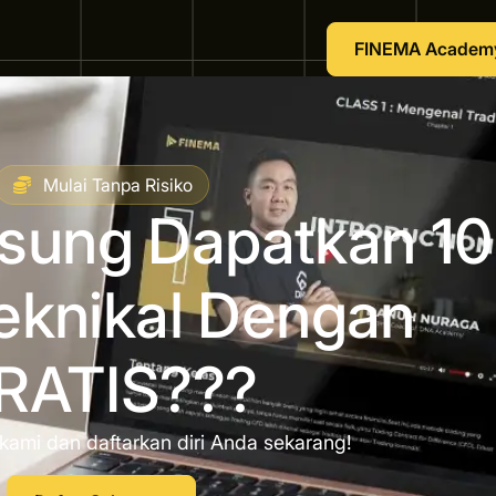
FINEMA Academ
Mulai Tanpa Risiko
gsung Dapatkan 10
eknikal Dengan
RATIS???
kami dan daftarkan diri Anda sekarang!