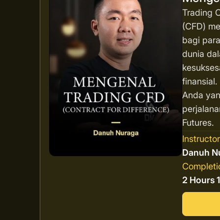
Trading C
(CFD) men
bagi para
dunia da
kesukses
finansial
Anda yan
perjalana
Futures.
Instructo
Danuh N
Completi
2 Hours 