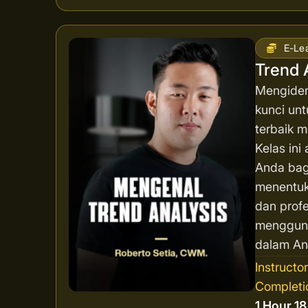
E-Le
Trend 
Mengident
kunci unt
terbaik 
Kelas in
Anda bag
menentuk
dan profe
mengguna
dalam Ana
Instructo
Completi
1 Hour 1