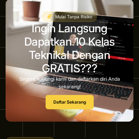
Mulai Tanpa Risiko
Ingin Langsung
Dapatkan 10 Kelas
Teknikal Dengan
GRATIS???
Segera hubungi kami dan daftarkan diri Anda
sekarang!
Daftar Sekarang