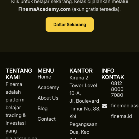
Klik untuk belajar sekarang. Kelas dijalankan melalui
FinemaAcademy.com
(akun gratis tersedia).
Daftar Sekarang
TENTANG
MENU
KANTOR
INFO
Home
KAMI
KONTAK
Kirana 2
0812
Finema
Tower Level
Academy
8000
adalah
10-A,
7080
About Us
platform
Jl. Boulevard
finemaclas
belajar
Blog
Timur No. 88,
trading &
finema.id
Kel.
Contact
investasi
Pegangsaan
yang
Dua, Kec.
diajarkan oleh