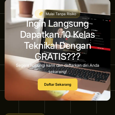
Mulai Tanpa Risiko
Ingin Langsung
Dapatkan 10 Kelas
Teknikal Dengan
GRATIS???
Segera hubungi kami dan daftarkan diri Anda
sekarang!
Daftar Sekarang