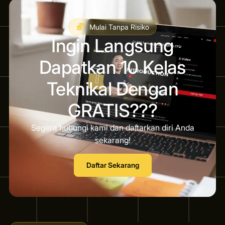
Mulai Tanpa Risiko
Ingin Langsung
Dapatkan 10 Kelas
Teknikal Dengan
GRATIS???
Segera hubungi kami dan daftarkan diri Anda
sekarang!
Daftar Sekarang